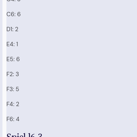
C6: 6
D1: 2
E4: 1
E5: 6
F2: 3
F3: 5
F4: 2
F6: 4
Spiel l6.3