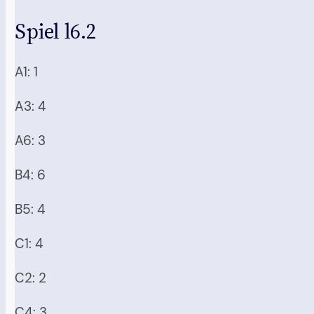
Spiel l6.2
A1: 1
A3: 4
A6: 3
B4: 6
B5: 4
C1: 4
C2: 2
C4: 3