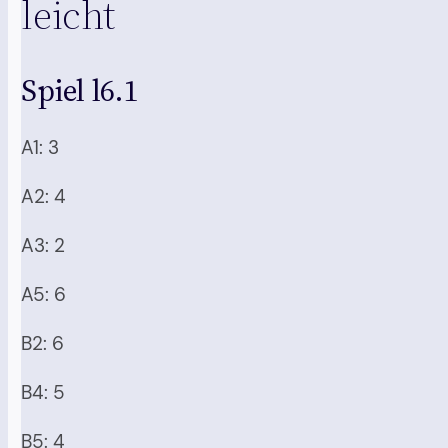
leicht
Spiel l6.1
A1: 3
A2: 4
A3: 2
A5: 6
B2: 6
B4: 5
B5: 4