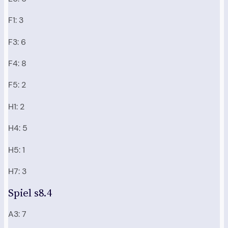
F1: 3
F3: 6
F4: 8
F5: 2
H1: 2
H4: 5
H5: 1
H7: 3
Spiel s8.4
A3: 7