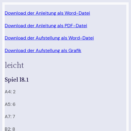
Download der Anleitung als Word-Datei
Download der Anleitung als PDF-Datei
Download der Aufstellung als Word-Datei
Download der Aufstellung als Grafik
leicht
Spiel l8.1
A4: 2
A5: 6
A7: 7
B2: 8