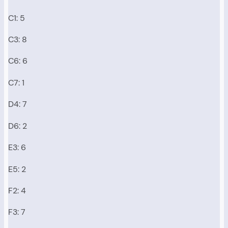
C1: 5
C3: 8
C6: 6
C7: 1
D4: 7
D6: 2
E3: 6
E5: 2
F2: 4
F3: 7