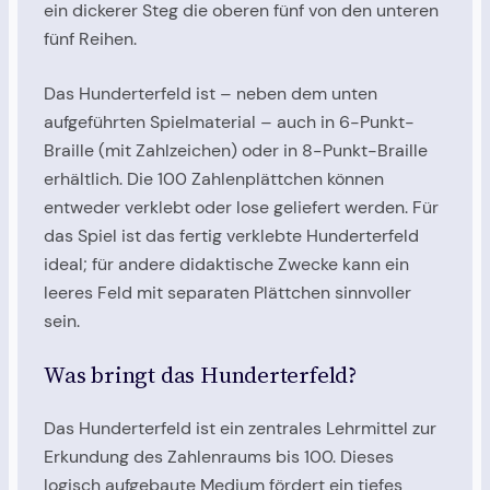
ein dickerer Steg die oberen fünf von den unteren
fünf Reihen.
Das Hunderterfeld ist – neben dem unten
aufgeführten Spielmaterial – auch in 6-Punkt-
Braille (mit Zahlzeichen) oder in 8-Punkt-Braille
erhältlich. Die 100 Zahlenplättchen können
entweder verklebt oder lose geliefert werden. Für
das Spiel ist das fertig verklebte Hunderterfeld
ideal; für andere didaktische Zwecke kann ein
leeres Feld mit separaten Plättchen sinnvoller
sein.
Was bringt das Hunderterfeld?
Das Hunderterfeld ist ein zentrales Lehrmittel zur
Erkundung des Zahlenraums bis 100. Dieses
logisch aufgebaute Medium fördert ein tiefes