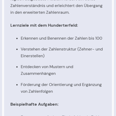
Zahlenverständnis und erleichtert den Übergang
in den erweiterten Zahlenraum.
Lernziele mit dem Hunderterfeld:
Erkennen und Benennen der Zahlen bis 100
Verstehen der Zahlenstruktur (Zehner- und
Einerstellen)
Entdecken von Mustern und
Zusammenhängen
Förderung der Orientierung und Ergänzung
von Zahlenfolgen
Beispielhafte Aufgaben: