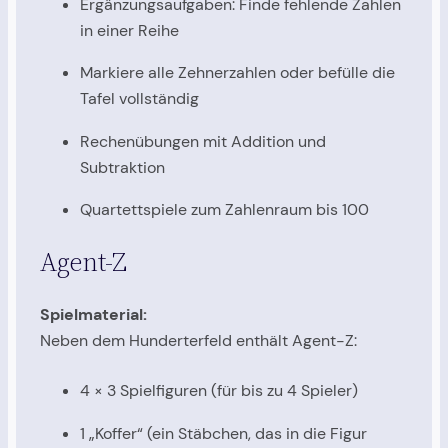
Ergänzungsaufgaben: Finde fehlende Zahlen
in einer Reihe
Markiere alle Zehnerzahlen oder befülle die
Tafel vollständig
Rechenübungen mit Addition und
Subtraktion
Quartettspiele zum Zahlenraum bis 100
Agent-Z
Spielmaterial:
Neben dem Hunderterfeld enthält Agent-Z:
4 × 3 Spielfiguren (für bis zu 4 Spieler)
1 „Koffer“ (ein Stäbchen, das in die Figur