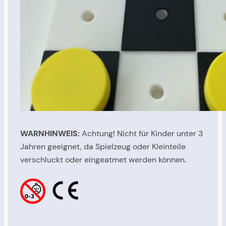
WARNHINWEIS:
Achtung! Nicht für Kinder unter 3
Jahren geeignet, da Spielzeug oder Kleinteile
verschluckt oder eingeatmet werden können.