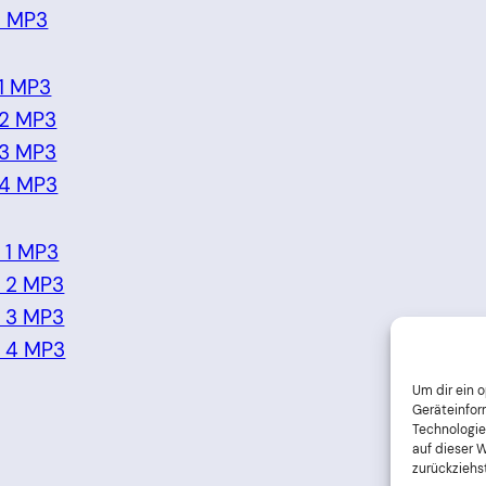
4 MP3
1 MP3
 2 MP3
 3 MP3
 4 MP3
 1 MP3
 2 MP3
 3 MP3
 4 MP3
Um dir ein 
Geräteinfor
Technologie
auf dieser 
zurückziehs