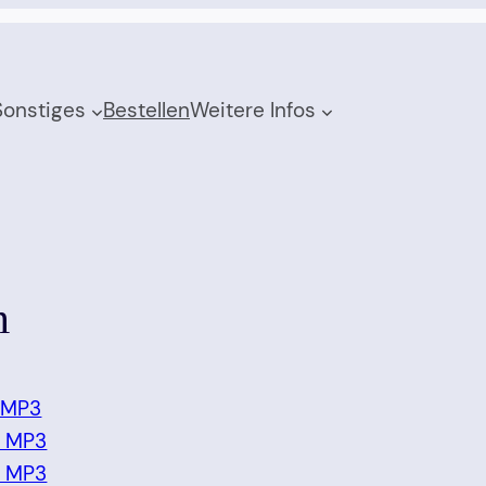
Sonstiges
Bestellen
Weitere Infos
n
 MP3
2 MP3
3 MP3