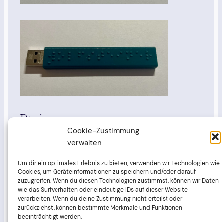
Preis
Cookie-Zustimmung
verwalten
USB Stick mit 32GB
10€
Speicher*
Um dir ein optimales Erlebnis zu bieten, verwenden wir Technologien wie
Cookies, um Geräteinformationen zu speichern und/oder darauf
zuzugreifen. Wenn du diesen Technologien zustimmst, können wir Daten
WARNHINWEIS:
Achtung! Nicht für Kinder unter 3
wie das Surfverhalten oder eindeutige IDs auf dieser Website
Jahren geeignet, da Spielzeug oder Kleinteile
verarbeiten. Wenn du deine Zustimmung nicht erteilst oder
zurückziehst, können bestimmte Merkmale und Funktionen
verschluckt oder eingeatmet werden können.
beeinträchtigt werden.